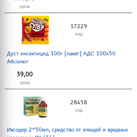
цена
17229
код
Дуст инсектицид 100г (пакет) АДС 100х50
Абсолют
39,00
цена
28458
код
Иксодер 2*50мл, средство от клещей и вредных