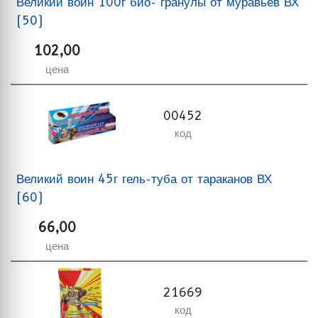
Великий воин 100г био- гранулы от муравьев ВХ
(50)
102,00
цена
00452
код
Великий воин 45г гель-туба от тараканов ВХ
(60)
66,00
цена
21669
код