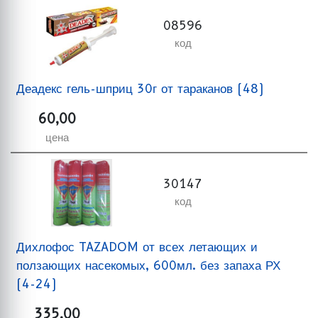
08596
код
Деадекс гель-шприц 30г от тараканов (48)
60,00
цена
30147
код
Дихлофос TAZADOM от всех летающих и
ползающих насекомых, 600мл. без запаха РХ
(4-24)
335,00