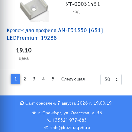
УТ-00031431
код
Крепеж для профиля AN-P31550 (651)
LEDPremium 19288
19,10
цена
1
2
3
4
5
Следующая
Сайт обновлен: 7 августа 2026 г. 19:00:19
г. Оренбург, ул. Одесская, д. 33
(3532) 977-883
sale@hozmag56.ru