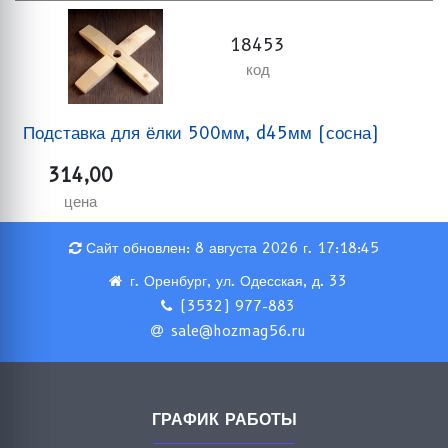
18453
код
Подставка для ёлки 500мм, d45мм (сосна)
314,00
цена
Сайт обновлен: 8 августа 2026 г. 17:18:45
г. Оренбург, ул. Одесская, д. 33
(3532) 977-883
sale@hozmag56.ru
ГРАФИК РАБОТЫ