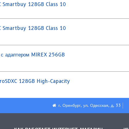
C Smartbuy 128GB Class 10
C Smartbuy 128GB Class 10
 с адаптером MIREX 256GB
croSDXC 128GB High-Capacity
г. Оренбург, ул. Одесская, д. 33