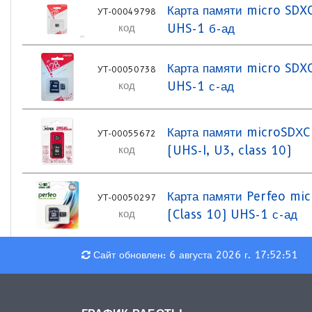
Карта памяти micro SDX
УТ-00049798
UHS-1 б-ад
код
Карта памяти micro SDX
УТ-00050738
UHS-1 с-ад
код
Карта памяти microSDХC
УТ-00055672
(UHS-I, U3, class 10)
код
Карта памяти Perfeo mi
УТ-00050297
(Class 10) UHS-1 с-ад
код
Сайт обновлен: 6 августа 2026 г. 17:52:51