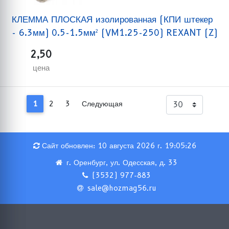
КЛЕММА ПЛОСКАЯ изолированная (КПИ штекер
- 6.3мм) 0.5-1.5мм² (VM1.25-250) REXANT (Z)
2,50
цена
1
2
3
Следующая
Сайт обновлен: 10 августа 2026 г. 19:05:26
г. Оренбург, ул. Одесская, д. 33
(3532) 977-883
sale@hozmag56.ru