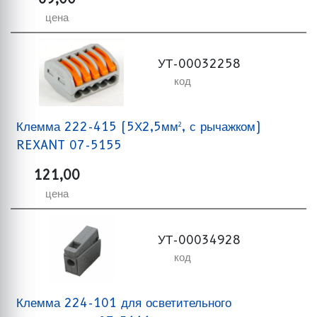
цена
УТ-00032258
код
Клемма 222-415 (5Х2,5мм², с рычажком)
REXANT 07-5155
121,00
цена
УТ-00034928
код
Клемма 224-101 для осветительного